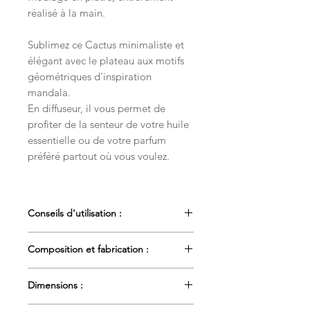
réalisé à la main.
Sublimez ce Cactus minimaliste et
élégant avec le plateau aux motifs
géométriques d'inspiration
mandala.
En diffuseur, il vous permet de
profiter de la senteur de votre huile
essentielle ou de votre parfum
préféré partout où vous voulez.
Conseils d'utilisation :
Pour utiliser votre objet de décoration
Composition et fabrication :
en diffuseur, il vous suffit d'appliquer
quelques gouttes d'huiles
Les accessoires sont fabriqués à la
essentielles ou de votre parfum
Dimensions :
main, en résine naturelle sans
préféré sur sa surface poreuse.
solvant ni COV.