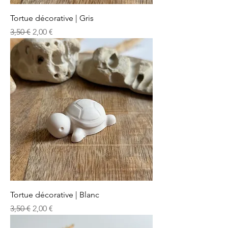
Tortue décorative | Gris
Prix original
Prix promotionnel
3,50 €
2,00 €
Tortue décorative | Blanc
Prix original
Prix promotionnel
3,50 €
2,00 €